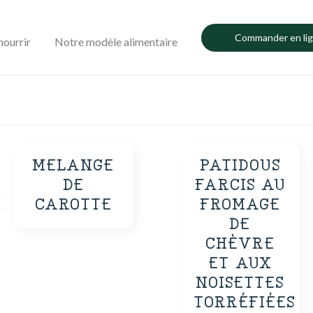
Commander en li
nourrir
Notre modèle alimentaire
MELANGE
PATIDOUS
DE
FARCIS AU
N
CAROTTE
FROMAGE
DE
CHÈVRE
ET AUX
NOISETTES
TORRÉFIÉES