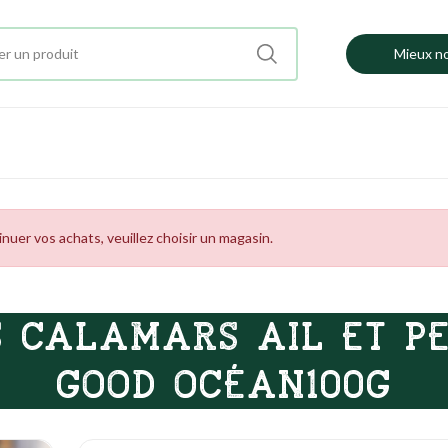
Mieux no
uer vos achats, veuillez choisir un magasin.
 CALAMARS AIL ET PE
GOOD OCÉAN100G