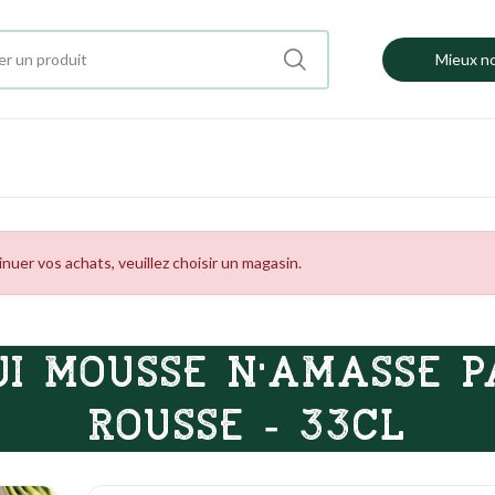
Mieux no
uer vos achats, veuillez choisir un magasin.
UI MOUSSE N'AMASSE P
ROUSSE - 33CL