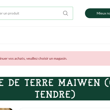
Mieux no
uer vos achats, veuillez choisir un magasin.
E DE TERRE MAIWEN (
TENDRE)