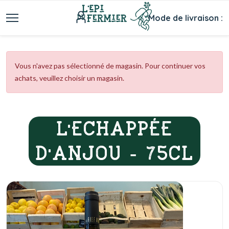
Mode de livraison :
Vous n'avez pas sélectionné de magasin. Pour continuer vos
achats, veuillez choisir un magasin.
L'ECHAPPÉE
D'ANJOU - 75CL