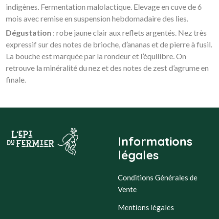
indigènes. Fermentation malolactique. Elevage en cuve de 6
mois avec remise en suspension hebdomadaire des lies.
Dégustation
: robe jaune clair aux reflets argentés. Nez très
expressif sur des notes de brioche, d’ananas et de pierre à fusil.
La bouche est marquée par la rondeur et l’équilibre. On
retrouve la minéralité du nez et des notes de zest d’agrume en
finale.
Informations
légales
Conditions Générales de
Vente
Mentions légales