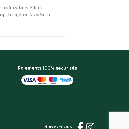
s antioxydants. Elle est
coup d'eau, donc favorise la
Paiements 100% sécurisés
Suivez-nous