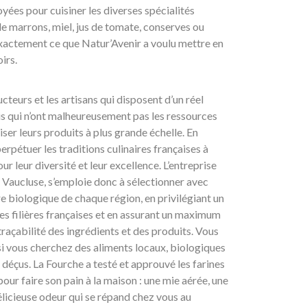
ées pour cuisiner les diverses spécialités
de marrons, miel, jus de tomate, conserves ou
exactement ce que Natur’Avenir a voulu mettre en
oirs.
ucteurs et les artisans qui disposent d’un réel
ais qui n’ont malheureusement pas les ressources
ser leurs produits à plus grande échelle. En
pétuer les traditions culinaires françaises à
our leur diversité et leur excellence. L’entreprise
 Vaucluse, s’emploie donc à sélectionner avec
re biologique de chaque région, en privilégiant un
s filières françaises et en assurant un maximum
raçabilité des ingrédients et des produits. Vous
si vous cherchez des aliments locaux, biologiques
s déçus. La Fourche a testé et approuvé les farines
pour faire son pain à la maison : une mie aérée, une
licieuse odeur qui se répand chez vous au